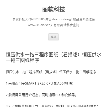
丽软科技
丽软科技_QQ68823886 微信shujuqudong8 精品资料整理在
www.liruan.net 如有需要 请移步查阅
跳
菜单
至
正
文
恒压供水一拖三程序图纸（看描述）恒压供水
一拖三图纸程序
恒压供水一拖三程序图纸（看描述）恒压供水一拖三图纸程序
1.采用西门子SMART SR20 CPU 加AE04模块；
2.触摸屏采用昆仑通态；同时通讯PLC和变频器；
3.PLC模拟量检测压力，变频器PID控制，PLC检测频率加减泵；