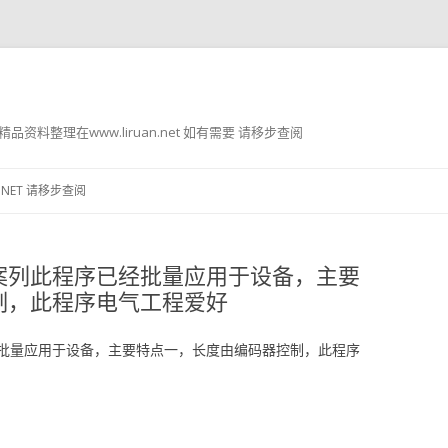
g8 精品资料整理在www.liruan.net 如有需要 请移步查阅
跳
至
.NET 请移步查阅
正
文
案列此程序已经批量应用于设备，主要
制，此程序电气工程爱好
批量应用于设备，主要特点一，长度由编码器控制，此程序