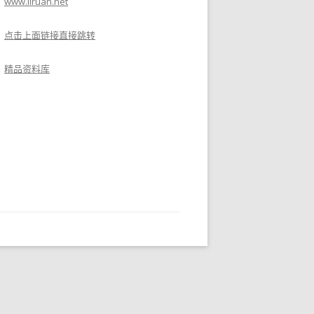
www.liruan.net
点击上面链接直接跳转
精品资料库